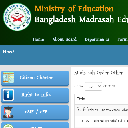
Ministry of Education
Bangladesh Madrasah Edu
Home
About Board
Departments
Form
News:
Madrasah Order Other
Citizen Charter
Show
entries
Right to info.
Title
রিট পিটিশন নং- ১৩৮৪/২০২৩ মামলা স
eSIF / eFF
110136 - আল-আমিন জমিরিয়া মহিলা ফ